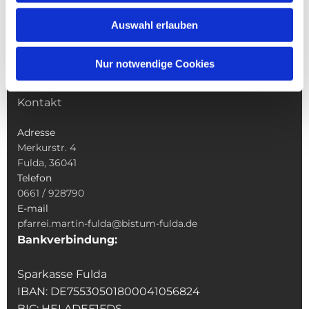
Wallfahrten
Auswahl erlauben
Sakramente
Veranstaltungen & Angebote
Nur notwendige Cookies
Kindertagesstätte St. Andreas
Was tun wenn
Kontakt
Adresse
Merkurstr. 4
Fulda, 36041
Telefon
0661 / 928790
E-mail
pfarrei.martin-fulda@bistum-fulda.de
Bankverbindung:
Sparkasse Fulda
IBAN: DE75530501800041056824
BIC: HELADEF1FDS