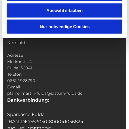
Wallfahrten
Auswahl erlauben
Sakramente
Veranstaltungen & Angebote
Nur notwendige Cookies
Kindertagesstätte St. Andreas
Was tun wenn
Kontakt
Adresse
Merkurstr. 4
Fulda, 36041
Telefon
0661 / 928790
E-mail
pfarrei.martin-fulda@bistum-fulda.de
Bankverbindung:
Sparkasse Fulda
IBAN: DE75530501800041056824
BIC: HELADEF1FDS