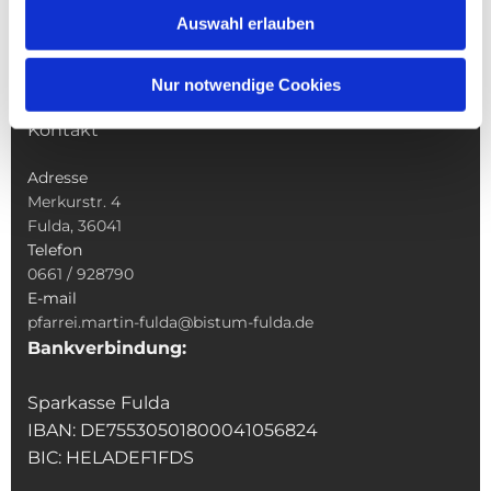
Sakramente
Auswahl erlauben
Veranstaltungen & Angebote
Kindertagesstätte St. Andreas
Nur notwendige Cookies
Was tun wenn
Kontakt
Adresse
Merkurstr. 4
Fulda, 36041
Telefon
0661 / 928790
E-mail
pfarrei.martin-fulda@bistum-fulda.de
Bankverbindung:
Sparkasse Fulda
IBAN: DE75530501800041056824
BIC: HELADEF1FDS