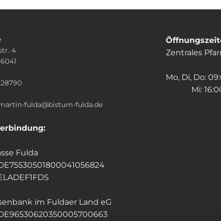
e
Öffnungszei
tr. 4
Zentrales Pfa
36041
n
Mo, Di, Do: 09
928790
Mi: 16:00
.martin-fulda@bistum-fulda.de
erbindung:
sse Fulda
 DE75530501800041056824
HELADEF1FDS
isenbank im Fuldaer Land eG
 DE96530620350005700663