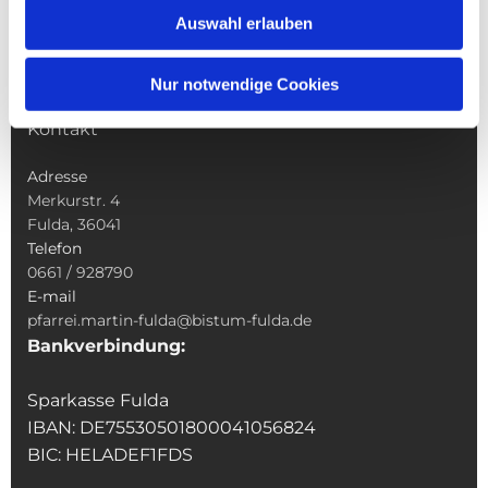
Sakramente
Auswahl erlauben
Veranstaltungen & Angebote
Kindertagesstätte St. Andreas
Nur notwendige Cookies
Was tun wenn
Kontakt
Adresse
Merkurstr. 4
Fulda, 36041
Telefon
0661 / 928790
E-mail
pfarrei.martin-fulda@bistum-fulda.de
Bankverbindung:
Sparkasse Fulda
IBAN: DE75530501800041056824
BIC: HELADEF1FDS