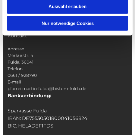
Sakramente
Auswahl erlauben
Veranstaltungen & Angebote
Kindertagesstätte St. Andreas
Nur notwendige Cookies
Was tun wenn
Kontakt
Adresse
Merkurstr. 4
Fulda, 36041
Telefon
0661 / 928790
E-mail
pfarrei.martin-fulda@bistum-fulda.de
Bankverbindung:
Sparkasse Fulda
IBAN: DE75530501800041056824
BIC: HELADEF1FDS