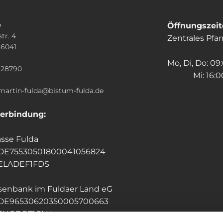
e
Öffnungszei
tr. 4
Zentrales Pfa
36041
n
Mo, Di, Do: 09
928790
Mi: 16:00
.martin-fulda@bistum-fulda.de
erbindung:
sse Fulda
 DE75530501800041056824
HELADEF1FDS
isenbank im Fuldaer Land eG
 DE96530620350005700663
GENODEF1GLU