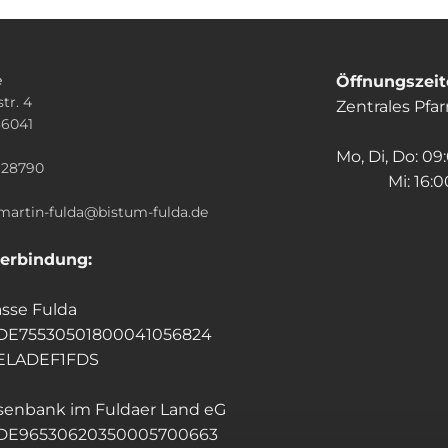
e
Öffnungszei
tr. 4
Zentrales Pfa
36041
n
Mo, Di, Do: 09
928790
Mi: 16:00
.martin-fulda@bistum-fulda.de
erbindung:
sse Fulda
 DE75530501800041056824
HELADEF1FDS
isenbank im Fuldaer Land eG
 DE96530620350005700663