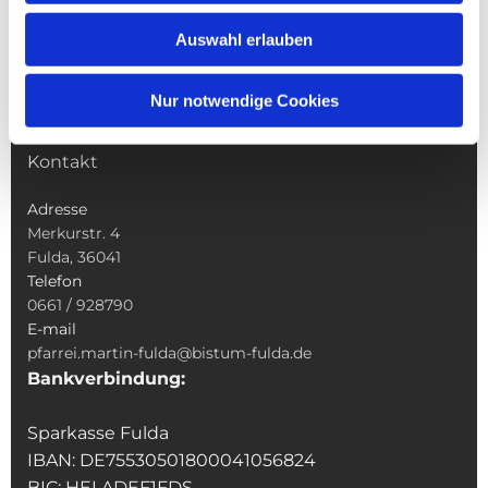
Wallfahrten
Auswahl erlauben
Sakramente
Veranstaltungen & Angebote
Nur notwendige Cookies
Kindertagesstätte St. Andreas
Was tun wenn
Kontakt
Adresse
Merkurstr. 4
Fulda, 36041
Telefon
0661 / 928790
E-mail
pfarrei.martin-fulda@bistum-fulda.de
Bankverbindung:
Sparkasse Fulda
IBAN: DE75530501800041056824
BIC: HELADEF1FDS