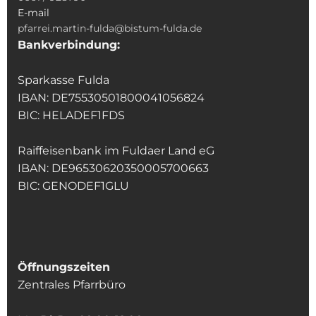
E-mail
pfarrei.martin-fulda@bistum-fulda.de
Bankverbindung:
Sparkasse Fulda
IBAN: DE75530501800041056824
BIC: HELADEF1FDS
Raiffeisenbank im Fuldaer Land eG
IBAN: DE96530620350005700663
BIC: GENODEF1GLU
Öffnungszeiten
Zentrales Pfarrbüro