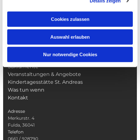
Details zeigen
Cookies zulassen
NAVIGATION
Auswahl erlauben
Pfarrei St. Martin
Gottesdienste
Nur notwendige Cookies
Wallfahrten
Sakramente
Veranstaltungen & Angebote
Kindertagesstätte St. Andreas
Was tun wenn
Kontakt
Adresse
Merkurstr. 4
Fulda, 36041
Telefon
0661 / 928790