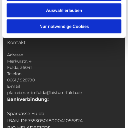
Wallfahrten
Auswahl erlauben
Sakramente
Veranstaltungen & Angebote
Nur notwendige Cookies
Kindertagesstätte St. Andreas
Was tun wenn
Kontakt
Adresse
Merkurstr. 4
Fulda, 36041
Telefon
0661 / 928790
E-mail
pfarrei.martin-fulda@bistum-fulda.de
Bankverbindung:
Sparkasse Fulda
IBAN: DE75530501800041056824
BIC: HELADEF1FDS