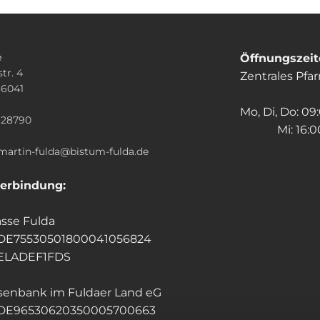
e
Öffnungszei
tr. 4
Zentrales Pfa
36041
n
Mo, Di, Do: 09
928790
Mi: 16:00
.martin-fulda@bistum-fulda.de
erbindung:
sse Fulda
 DE75530501800041056824
HELADEF1FDS
isenbank im Fuldaer Land eG
 DE96530620350005700663