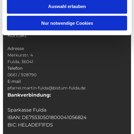
Sakramente
Auswahl erlauben
Veranstaltungen & Angebote
Kindertagesstätte St. Andreas
Nur notwendige Cookies
Was tun wenn
Kontakt
Adresse
Merkurstr. 4
Fulda, 36041
Telefon
0661 / 928790
E-mail
pfarrei.martin-fulda@bistum-fulda.de
Bankverbindung:
Sparkasse Fulda
IBAN: DE75530501800041056824
BIC: HELADEF1FDS