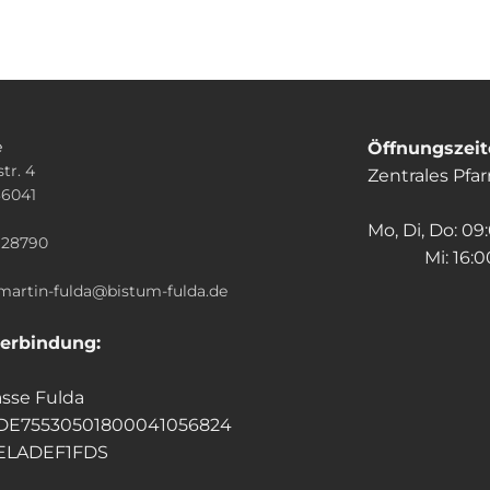
e
Öffnungszei
tr. 4
Zentrales Pfa
36041
n
Mo, Di, Do: 09
928790
Mi: 16:00
.martin-fulda@bistum-fulda.de
erbindung:
sse Fulda
 DE75530501800041056824
HELADEF1FDS