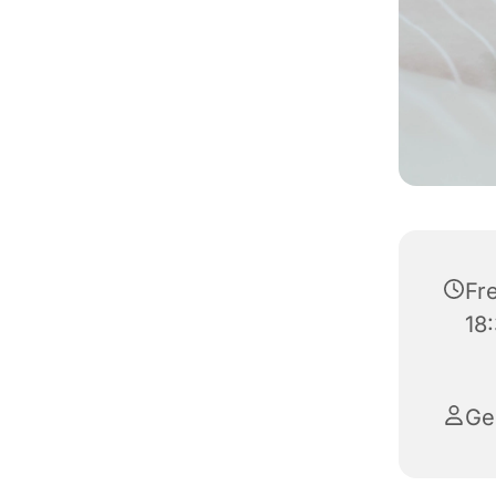
Fr
18
Ge