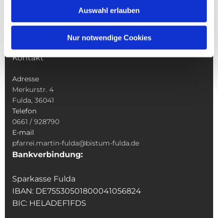
Sakramente
Auswahl erlauben
Veranstaltungen & Angebote
Kindertagesstätte St. Andreas
Nur notwendige Cookies
Was tun wenn
Kontakt
Adresse
Merkurstr. 4
Fulda, 36041
Telefon
0661 / 928790
E-mail
pfarrei.martin-fulda@bistum-fulda.de
Bankverbindung:
Sparkasse Fulda
IBAN: DE75530501800041056824
BIC: HELADEF1FDS