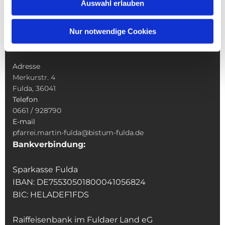
Auswahl erlauben
Veranstaltungen & Angebote
Kindertagesstätte St. Andreas
Nur notwendige Cookies
Was tun wenn
Kontakt
Adresse
Merkurstr. 4
Fulda, 36041
Telefon
0661 / 928790
E-mail
pfarrei.martin-fulda@bistum-fulda.de
Bankverbindung:
Sparkasse Fulda
IBAN: DE75530501800041056824
BIC: HELADEF1FDS
Raiffeisenbank im Fuldaer Land eG