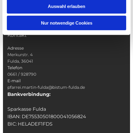
Sakramente
Auswahl erlauben
Veranstaltungen & Angebote
Kindertagesstätte St. Andreas
Nur notwendige Cookies
Was tun wenn
Kontakt
Adresse
Merkurstr. 4
Fulda, 36041
Telefon
0661 / 928790
E-mail
pfarrei.martin-fulda@bistum-fulda.de
Bankverbindung:
Sparkasse Fulda
IBAN: DE75530501800041056824
BIC: HELADEF1FDS