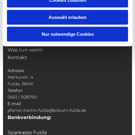
Cookies zulassen
Pfarrei St. Martin
Gottesdienste
Auswahl erlauben
Wallfahrten
Sakramente
Nur notwendige Cookies
Veranstaltungen & Angebote
Kindertagesstätte St. Andreas
Was tun wenn
Kontakt
Adresse
Merkurstr. 4
Fulda, 36041
Telefon
0661 / 928790
E-mail
pfarrei.martin-fulda@bistum-fulda.de
Bankverbindung:
Sparkasse Fulda