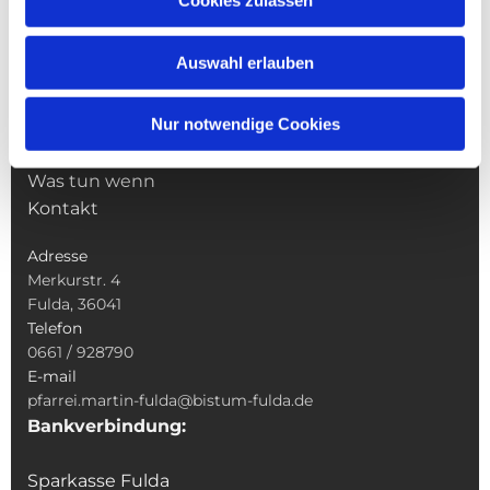
Cookies zulassen
Pfarrei St. Martin
Gottesdienste
Auswahl erlauben
Wallfahrten
Sakramente
Nur notwendige Cookies
Veranstaltungen & Angebote
Kindertagesstätte St. Andreas
Was tun wenn
Kontakt
Adresse
Merkurstr. 4
Fulda, 36041
Telefon
0661 / 928790
E-mail
pfarrei.martin-fulda@bistum-fulda.de
Bankverbindung:
Sparkasse Fulda